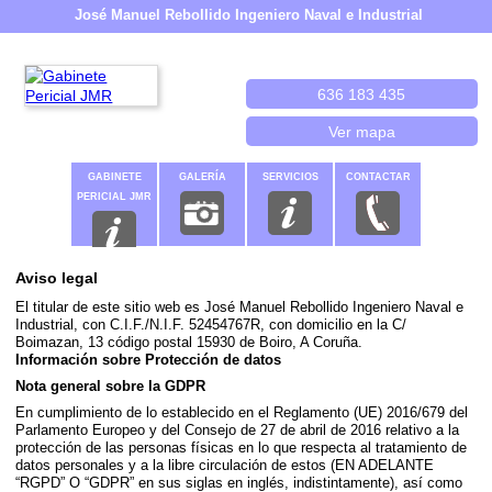
José Manuel Rebollido Ingeniero Naval e Industrial
636 183 435
Ver mapa
GABINETE
GALERÍA
SERVICIOS
CONTACTAR
PERICIAL JMR
Aviso legal
El titular de este sitio web es José Manuel Rebollido Ingeniero Naval e
Industrial, con C.I.F./N.I.F. 52454767R, con domicilio en la C/
Boimazan, 13 código postal 15930 de Boiro, A Coruña.
Información sobre Protección de datos
Nota general sobre la GDPR
En cumplimiento de lo establecido en el Reglamento (UE) 2016/679 del
Parlamento Europeo y del Consejo de 27 de abril de 2016 relativo a la
protección de las personas físicas en lo que respecta al tratamiento de
datos personales y a la libre circulación de estos (EN ADELANTE
“RGPD” O “GDPR” en sus siglas en inglés, indistintamente), así como